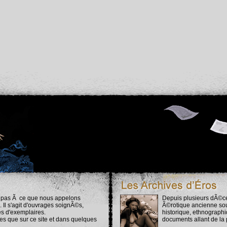
t pas Ã ce que nous appelons
Depuis plusieurs dÃ©ce
Il s'agit d'ouvrages soignÃ©s,
Ã©rotique ancienne sous
s d'exemplaires.
historique, ethnograph
es que sur ce site et dans quelques
documents allant de la