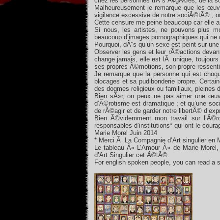
chez les personnes trÃ¨s Ã¢gÃ©es, de la s
Malheureusement je remarque que les œuvre
vigilance excessive de notre sociÃ©tÃ© ; 
Cette censure me peine beaucoup car elle 
Si nous, les artistes, ne pouvons plus m
beaucoup d’images pornographiques qui ne d
Pourquoi, dÃ¨s qu’un sexe est peint sur une t
Observer les gens et leur rÃ©actions devant 
change jamais, elle est lÃ unique, toujours
ses propres Ã©motions, son propre ressenti, e
Je remarque que la personne qui est choqu
blocages et sa pudibonderie propre. Certai
des dogmes religieux ou familiaux, pleines d
Bien sÃ»r, on peux ne pas aimer une œuvre
d’Ã©rotisme est dramatique ; et qu’une soc
de rÃ©agir et de garder notre libertÃ© d’exp
Bien Ã©videmment mon travail sur l’Ã©rot
responsables d’institutions* qui ont le cour
Marie Morel Juin 2014
* Merci Ã La Compagnie d’Art singulier en
Le tableau Â« L’Amour Â» de Marie Morel, v
d’Art Singulier cet Ã©tÃ©.
For english spoken people, you can read a 