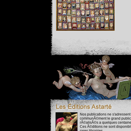
Nos publications ne s'adressen
communÃ©ment le grand public. 
rÃ©alisÃ©s a quelques centaine
Ces Ã©ditions ne sont disponibl
rares librairies…