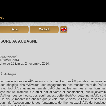
ENSURE Ã€ AUBAGNE
ateau-vogue/
 l’Ã©tÃ© 2014
e) du 29 juin au 2 novembre 2014.
re Ã Aubagne
t comme une grande rÃ©flexion sur la vie. ComposÃ© par des peintures
 des chagrins, des rÃ©voltes, des engagements, des manifestes et de l’Ã©ro
a vie. Tout Ãªtre vivant est envahi d’Ã©rotisme, les femmes et les homme
cte naturel d’amour. Ce sujet est si vaste et passionnant, quelle diver
©lires, ces bonheurs, ces souffrances, cette libertÃ©, cette intimitÃ©, ce d
 Je dis, je raconte les choses que je vois, que je sens, je l’espÃ¨re sans v
ours, de l’accouplement, des fantasmes, de l’homosexualitÃ©, du bondage,