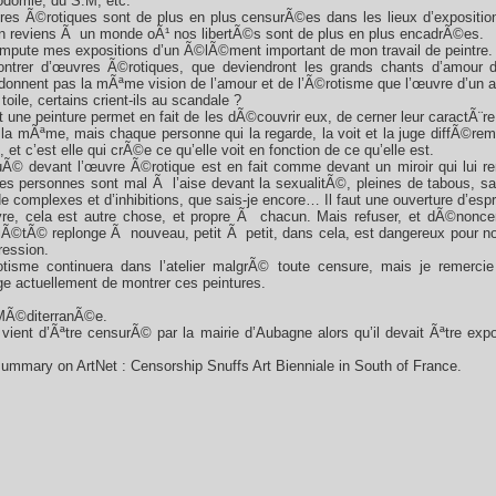
odomie, du S.M, etc.
s Ã©rotiques sont de plus en plus censurÃ©es dans les lieux d’exposition
on reviens Ã un monde oÃ¹ nos libertÃ©s sont de plus en plus encadrÃ©es.
ampute mes expositions d’un Ã©lÃ©ment important de mon travail de peintre.
ontrer d’œuvres Ã©rotiques, que deviendront les grands chants d’amour 
onnent pas la mÃªme vision de l’amour et de l’Ã©rotisme que l’œuvre d’un ar
oile, certains crient-ils au scandale ?
une peinture permet en fait de les dÃ©couvrir eux, de cerner leur caractÃ¨re e
 la mÃªme, mais chaque personne qui la regarde, la voit et la juge diffÃ©re
t c’est elle qui crÃ©e ce qu’elle voit en fonction de ce qu’elle est.
Ã© devant l’œuvre Ã©rotique est en fait comme devant un miroir qui lui ren
nes personnes sont mal Ã l’aise devant la sexualitÃ©, pleines de tabous, s
e complexes et d’inhibitions, que sais-je encore… Il faut une ouverture d’espri
, cela est autre chose, et propre Ã chacun. Mais refuser, et dÃ©noncer u
iÃ©tÃ© replonge Ã nouveau, petit Ã petit, dans cela, est dangereux pour nou
ression.
isme continuera dans l’atelier malgrÃ© toute censure, mais je remercie
age actuellement de montrer ces peintures.
 MÃ©diterranÃ©e.
ient d’Ãªtre censurÃ© par la mairie d’Aubagne alors qu’il devait Ãªtre exp
summary on ArtNet : Censorship Snuffs Art Bienniale in South of France.