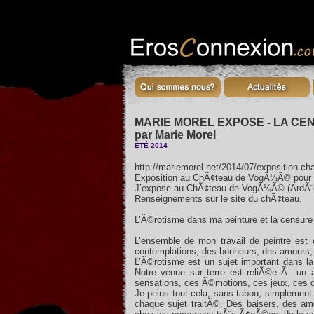
MARIE MOREL EXPOSE - LA C
par Marie Morel
ÉTÉ 2014
http://mariemorel.net/2014/07/exposition-ch
Exposition au ChÃ¢teau de VogÃ¼Ã© pour
J’expose au ChÃ¢teau de VogÃ¼Ã© (ArdÃ¨ch
Renseignements sur le site du chÃ¢teau.
L’Ã©rotisme dans ma peinture et la censu
L’ensemble de mon travail de peintre es
contemplations, des bonheurs, des amours,
L’Ã©rotisme est un sujet important dans l
Notre venue sur terre est reliÃ©e Ã un a
sensations, ces Ã©motions, ces jeux, ces dÃ
Je peins tout cela, sans tabou, simplement.
chaque sujet traitÃ©. Des baisers, des am