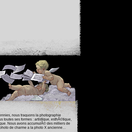
nnies, nous traquons la photographie
 toutes ses formes : artistique, esthÃ©tique,
ique. Nous avons accumulÃ© des milliers de
 photo de charme a la photo X ancienne…